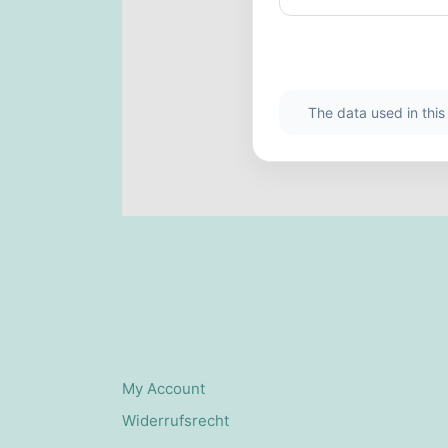
The data used in thi
My Account
Widerrufsrecht