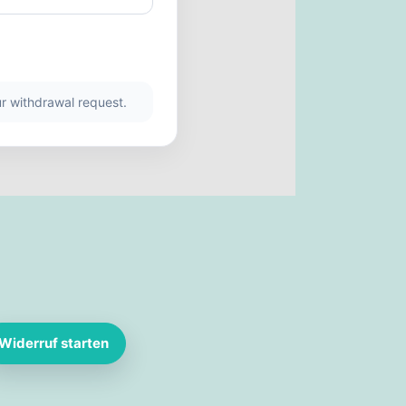
r withdrawal request.
Widerruf starten