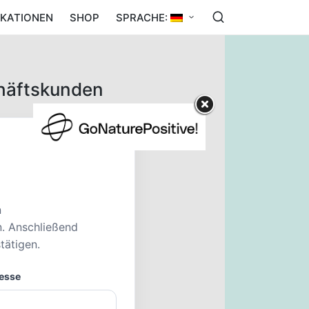
IKATIONEN
SHOP
SPRACHE:
chäftskunden
n
n. Anschließend
tätigen.
esse