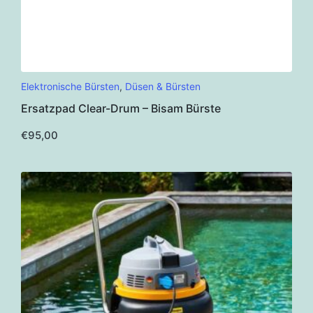
Dieses
Elektronische Bürsten
,
Düsen & Bürsten
Produkt
Ersatzpad Clear-Drum – Bisam Bürste
weist
mehrere
€
95,00
Varianten
auf.
Die
Optionen
können
auf
der
Produktseite
gewählt
werden