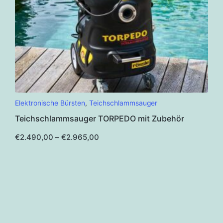
Dieses
Elektronische Bürsten
,
Teichschlammsauger
Produkt
Teichschlammsauger TORPEDO mit Zubehör
weist
mehrere
Preisspanne:
€
2.490,00
–
€
2.965,00
€2.490,00
Varianten
bis
€2.965,00
auf.
Die
Optionen
können
auf
der