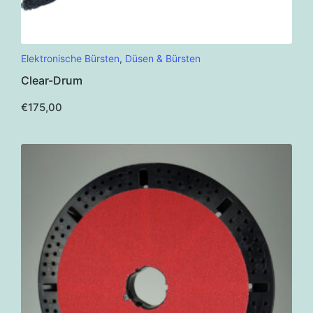
Dieses
Elektronische Bürsten
,
Düsen & Bürsten
Produkt
Clear-Drum
weist
mehrere
€
175,00
Varianten
auf.
Die
Optionen
können
auf
der
Produktseite
gewählt
werden