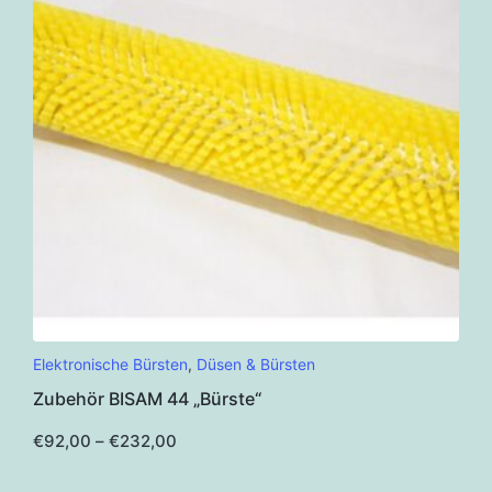
auf
der
Produktseite
gewählt
werden
Dieses
Elektronische Bürsten
,
Düsen & Bürsten
Produkt
Zubehör BISAM 44 „Bürste“
weist
mehrere
Preisspanne:
€
92,00
–
€
232,00
€92,00
Varianten
bis
€232,00
auf.