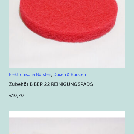
Dieses
Elektronische Bürsten
,
Düsen & Bürsten
Produkt
Zubehör BIBER 22 REINIGUNGSPADS
weist
mehrere
€
10,70
Varianten
auf.
Die
Optionen
können