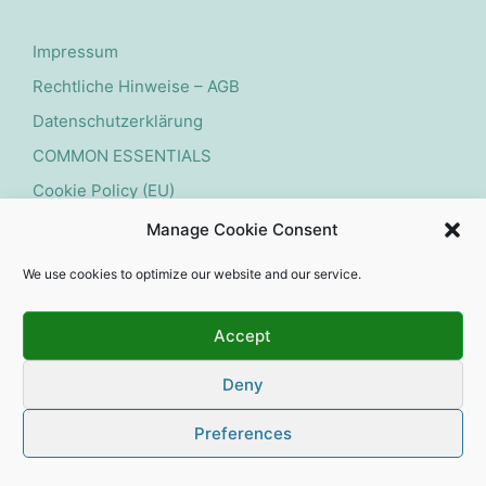
Impressum
Rechtliche Hinweise – AGB
Datenschutzerklärung
COMMON ESSENTIALS
Cookie Policy (EU)
Manage Cookie Consent
Widerruf starten
We use cookies to optimize our website and our service.
Accept
Deny
Copyright 2026 — Natur Pools und Schwimmteiche.
All rights reserved. Affordable Webdesign by Dives-
Preferences
Consulting.de