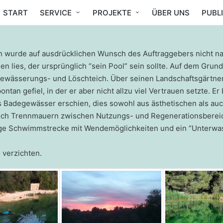
START
SERVICE
PROJEKTE
ÜBER UNS
PUBL
wurde auf ausdrücklichen Wunsch des Auftraggebers nicht nach 
n lies, der ursprünglich “sein Pool” sein sollte. Auf dem Grun
Bewässerungs- und Löschteich. Über seinen Landschaftsgärtner 
ntan gefiel, in der er aber nicht allzu viel Vertrauen setzte. 
als Badegewässer erschien, dies sowohl aus ästhetischen als a
, noch Trennmauern zwischen Nutzungs- und Regenerationsberei
ge Schwimmstrecke mit Wendemöglichkeiten und ein “Unterwass
 verzichten.