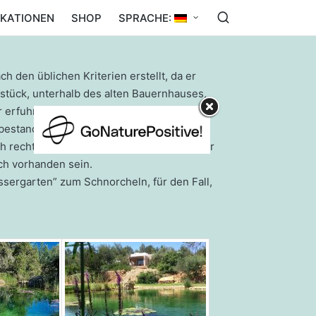
IKATIONEN
SHOP
SPRACHE:
den üblichen Kriterien erstellt, da er
dstück, unterhalb des alten Bauernhauses,
erfuhr er von der Möglichkeit eines
Er bestand darauf, dass der Schwimmteich
uch rechtlichen Gründen. Also durften weder
ch vorhanden sein.
ergarten” zum Schnorcheln, für den Fall,