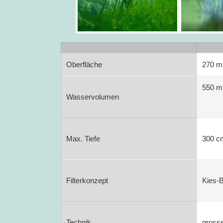
Oberfl
ä
che
270 m
550 m
Wasservolumen
Max. Tiefe
300 cm
Filterkonzept
Kies-B
Technik
gross