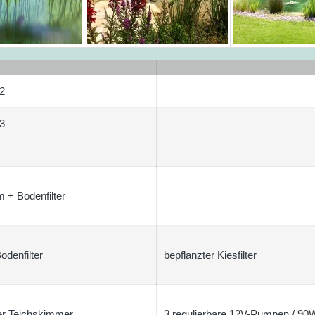
2
3
 + Bodenfilter
odenfilter
bepflanzter Kiesfilter
er Teichskimmer
3 regulierbare 12V-Pumpen / 90