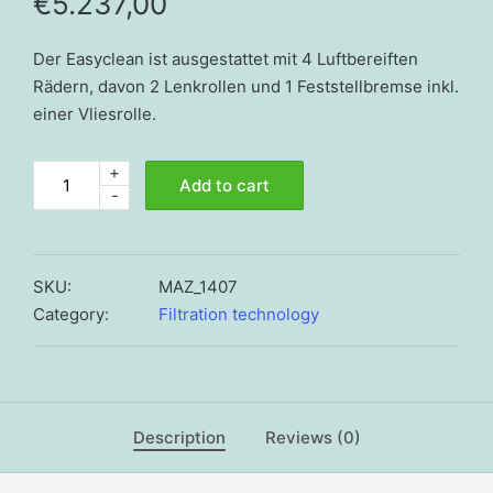
€
5.237,00
Der Easyclean ist ausgestattet mit 4 Luftbereiften
Rädern, davon 2 Lenkrollen und 1 Feststellbremse inkl.
einer Vliesrolle.
+
Easyclean
Add to cart
-
fleece
filter
quantity
SKU:
MAZ_1407
Category:
Filtration technology
Description
Reviews (0)