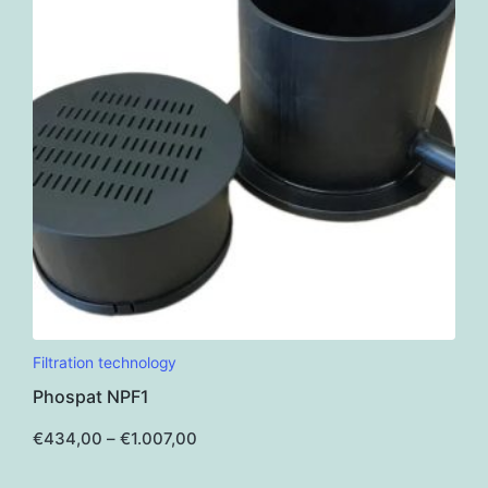
This
Filtration technology
product
Phospat NPF1
has
multiple
Price
€
434,00
–
€
1.007,00
range:
variants.
€434,00
through