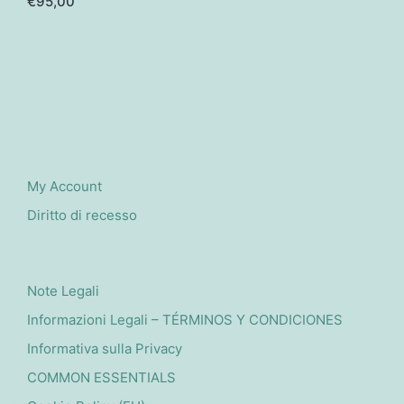
€
95,00
varianti.
Le
opzioni
possono
essere
scelte
nella
pagina
My Account
del
Diritto di recesso
prodotto
Note Legali
Informazioni Legali – TÉRMINOS Y CONDICIONES
Informativa sulla Privacy
COMMON ESSENTIALS