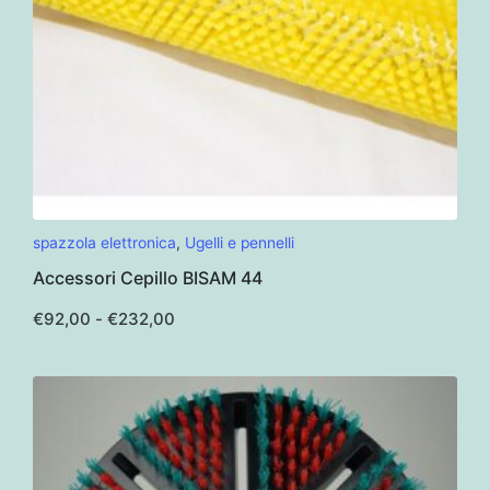
prodotto
Questo
spazzola elettronica
,
Ugelli e pennelli
prodotto
Accessori Cepillo BISAM 44
ha
più
Fascia
€
92,00
-
€
232,00
di
varianti.
prezzo:
da
Le
€92,00
opzioni
a
€232,00
possono
essere
scelte