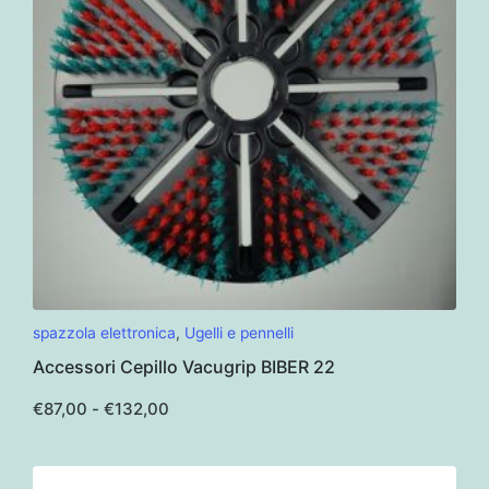
nella
pagina
del
prodotto
Questo
spazzola elettronica
,
Ugelli e pennelli
prodotto
Accessori Cepillo Vacugrip BIBER 22
ha
più
Fascia
€
87,00
-
€
132,00
di
varianti.
prezzo:
da
Le
€87,00
opzioni