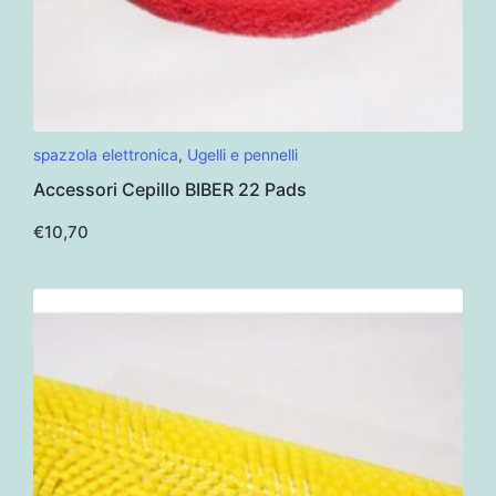
Questo
spazzola elettronica
,
Ugelli e pennelli
prodotto
Accessori Cepillo BIBER 22 Pads
ha
più
€
10,70
varianti.
Le
opzioni
possono
essere
scelte
nella
pagina
del