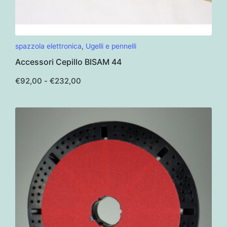
Questo
spazzola elettronica
,
Ugelli e pennelli
prodotto
Accessori Cepillo BISAM 44
ha
più
Fascia
€
92,00
-
€
232,00
di
varianti.
prezzo:
da
Le
€92,00
opzioni
a
€232,00
possono
essere
scelte
nella
pagina
del
prodotto