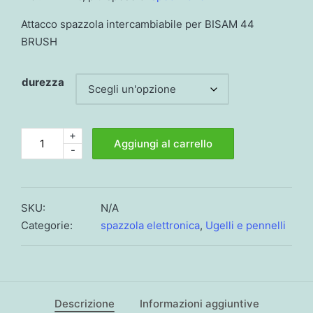
Attacco spazzola intercambiabile per BISAM 44
BRUSH
durezza
+
Tampone
Aggiungi al carrello
-
di
ricambio
Clear-
Drum,
SKU:
N/A
spazzola
Categorie:
spazzola elettronica
,
Ugelli e pennelli
Bisam
quantità
Descrizione
Informazioni aggiuntive