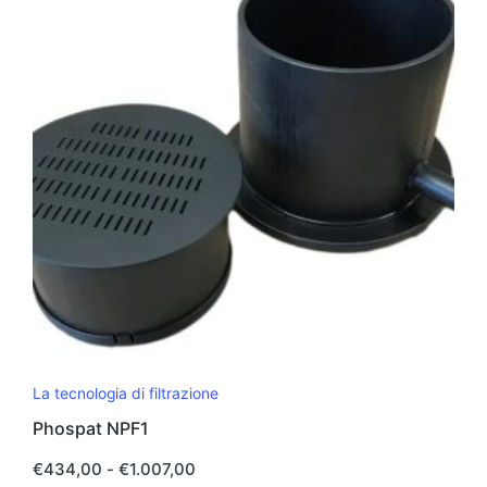
Questo
La tecnologia di filtrazione
prodotto
Phospat NPF1
ha
più
Fascia
€
434,00
-
€
1.007,00
di