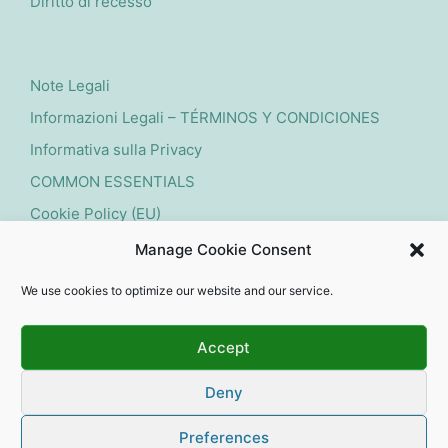
Diritto di recesso
Note Legali
Informazioni Legali – TÉRMINOS Y CONDICIONES
Informativa sulla Privacy
COMMON ESSENTIALS
Cookie Policy (EU)
Manage Cookie Consent
Inizio cancellazione
We use cookies to optimize our website and our service.
Accept
Deny
Copyright 2026 — esperti per piscine e stagni naturali.
All rights reserved. Affordable Webdesign by Dives-
Preferences